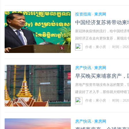
投资指南
柬房网
·
中国经济复苏将带动柬
新冠肺炎疫情的流行，给中国经济
国经济正在走向更快复苏，展现出十足
作者：柬小房
|
时间：202
房产快讯
柬房网
·
早买晚买柬埔寨房产，
房地产投资市场没有永远的繁荣，
建设好了才入手，那你就大错特错了
作者：柬小房
|
时间：202
房产快讯
柬房网
·