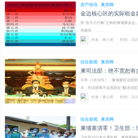
房产快讯
柬房网
·
金边核心区的实际租金
有“东方小巴黎”之称的柬埔寨金
华都市。……
作者：柬小房
|
时间：202
综合新闻
柬房网
·
柬司法部：绝不宽恕有
今早（5月18号），柬埔寨司法部
示，司法部将不会宽恕在“解决法
员。 .. ...……
作者：柬小房
|
时间：202
综合新闻
柬房网
·
柬埔寨清零！卫生部：
卫生部16日发出通告称，柬埔寨确