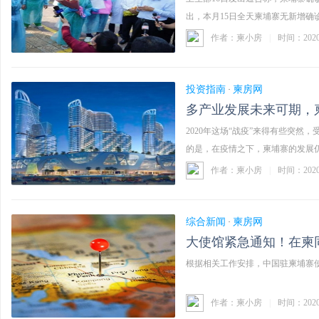
出，本月15日全天柬埔寨无新增确
例。 ...……
作者：柬小房
|
时间：202
投资指南
柬房网
·
多产业发展未来可期，
2020年这场“战疫”来得有些突
的是，在疫情之下，柬埔寨的发展仍
...……
作者：柬小房
|
时间：202
综合新闻
柬房网
·
大使馆紧急通知！在柬
根据相关工作安排，中国驻柬埔寨使
作者：柬小房
|
时间：202