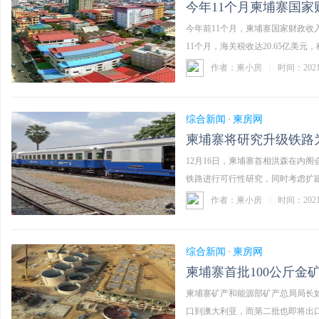
今年11个月柬埔寨国家财
今年前11个月，柬埔寨国家财政收
房
11个月，海关税收达20.65亿美元，税
作者：柬小房
|
时间：202
综合新闻
柬房网
·
柬埔寨将研究升级铁路
12月16日，柬埔寨首相洪森在内
铁路进行可行性研究，同时考虑扩
网
努克城， ...……
作者：柬小房
|
时间：202
综合新闻
柬房网
·
柬埔寨首批100公斤金
柬埔寨矿产和能源部矿产总局局长如
口到澳大利亚，而第二批也即将出