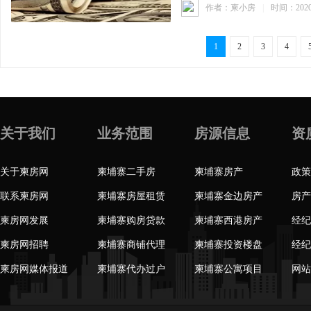
作者：柬小房
|
时间：202
1
2
3
4
关于我们
业务范围
房源信息
资
关于柬房网
柬埔寨二手房
柬埔寨房产
政策
联系柬房网
柬埔寨房屋租赁
柬埔寨金边房产
房产
柬房网发展
柬埔寨购房贷款
柬埔寨西港房产
经纪
柬房网招聘
柬埔寨商铺代理
柬埔寨投资楼盘
经纪
柬房网媒体报道
柬埔寨代办过户
柬埔寨公寓项目
网站