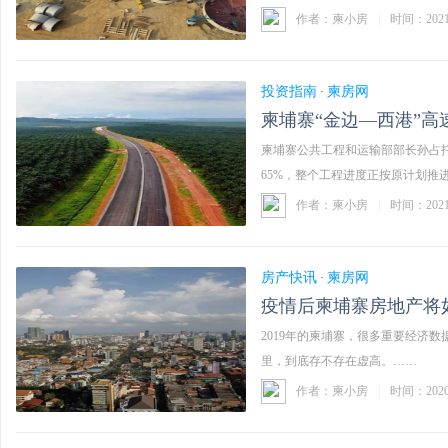
作者：柬小房
|
时间：202
投资指南
柬房网
·
柬埔寨“金边—西港”高
柬埔寨公共工程和运输部部长孙占
65%，整个工程进度正按原计划推
作者：柬小房
|
时间：202
房产快讯
柬房网
·
疫情后柬埔寨房地产将
2019年的柬埔寨，很多重要经济
里，到底存不存在虚高。……
作者：柬小房
|
时间：202