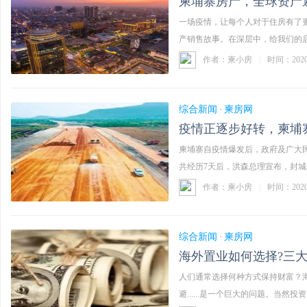
柬埔寨房产，全球资产
一场疫情，让每个人对于住房有了
产销售故事。在深层中，给我们的启
深 ...……
作者：柬小房
|
时间：202
综合新闻
柬房网
·
疫情正逐步好转，柬埔
柬埔寨自疫情爆发后，政府及广大
共经历7天后，洪森总理宣布，封城令
作者：柬小房
|
时间：202
综合新闻
柬房网
·
海外置业如何选择?三
人们通常选择何种方式保持财富？
避......是一个巨大的问题。当然