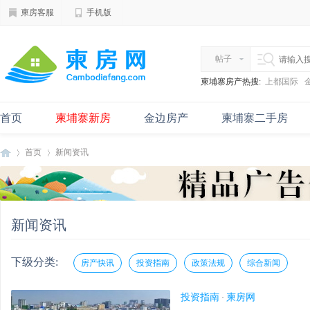
柬房客服
手机版
帖子
柬埔寨房产热搜:
上都国际
首页
柬埔寨新房
金边房产
柬埔寨二手房
首页
新闻资讯
柬
›
›
新闻资讯
下级分类:
房产快讯
投资指南
政策法规
综合新闻
投资指南
柬房网
·